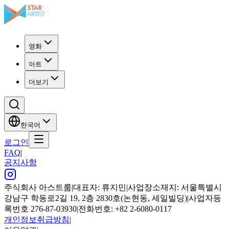
영화
아트
더보기
한국어
로그인
FAQ
|
공지사항
주식회사 아스트룸
|
대표자: 류지민
|
사업장소재지: 서울특별시
강남구 학동로2길 19, 2층 2830호(논현동, 세일빌딩)
|
사업자등
록번호 276-87-03930
|
전화번호: +82 2-6080-0117
개인정보취급방침
|