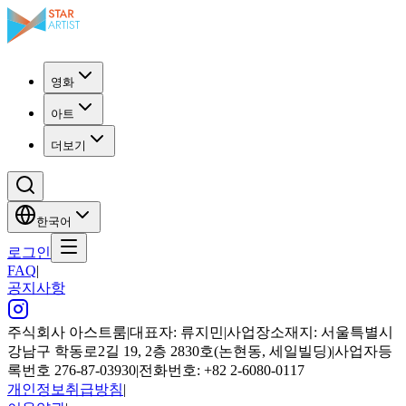
영화
아트
더보기
한국어
로그인
FAQ
|
공지사항
주식회사 아스트룸
|
대표자: 류지민
|
사업장소재지: 서울특별시
강남구 학동로2길 19, 2층 2830호(논현동, 세일빌딩)
|
사업자등
록번호 276-87-03930
|
전화번호: +82 2-6080-0117
개인정보취급방침
|