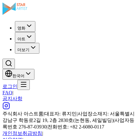
영화
아트
더보기
한국어
로그인
FAQ
|
공지사항
주식회사 아스트룸
|
대표자: 류지민
|
사업장소재지: 서울특별시
강남구 학동로2길 19, 2층 2830호(논현동, 세일빌딩)
|
사업자등
록번호 276-87-03930
|
전화번호: +82 2-6080-0117
개인정보취급방침
|