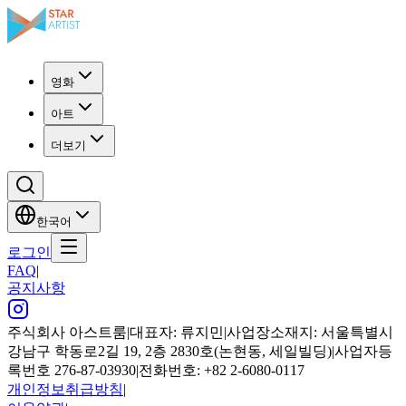
영화
아트
더보기
한국어
로그인
FAQ
|
공지사항
주식회사 아스트룸
|
대표자: 류지민
|
사업장소재지: 서울특별시
강남구 학동로2길 19, 2층 2830호(논현동, 세일빌딩)
|
사업자등
록번호 276-87-03930
|
전화번호: +82 2-6080-0117
개인정보취급방침
|