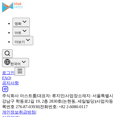
영화
아트
더보기
한국어
로그인
FAQ
|
공지사항
주식회사 아스트룸
|
대표자: 류지민
|
사업장소재지: 서울특별시
강남구 학동로2길 19, 2층 2830호(논현동, 세일빌딩)
|
사업자등
록번호 276-87-03930
|
전화번호: +82 2-6080-0117
개인정보취급방침
|