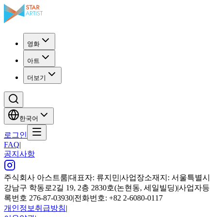
영화
아트
더보기
한국어
로그인
FAQ
|
공지사항
주식회사 아스트룸
|
대표자: 류지민
|
사업장소재지: 서울특별시
강남구 학동로2길 19, 2층 2830호(논현동, 세일빌딩)
|
사업자등
록번호 276-87-03930
|
전화번호: +82 2-6080-0117
개인정보취급방침
|