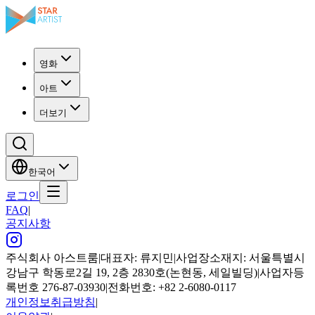
영화
아트
더보기
한국어
로그인
FAQ
|
공지사항
주식회사 아스트룸
|
대표자: 류지민
|
사업장소재지: 서울특별시
강남구 학동로2길 19, 2층 2830호(논현동, 세일빌딩)
|
사업자등
록번호 276-87-03930
|
전화번호: +82 2-6080-0117
개인정보취급방침
|