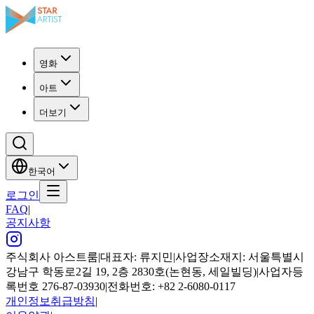
영화
아트
더보기
한국어
로그인
FAQ
|
공지사항
주식회사 아스트룸
|
대표자: 류지민
|
사업장소재지: 서울특별시
강남구 학동로2길 19, 2층 2830호(논현동, 세일빌딩)
|
사업자등
록번호 276-87-03930
|
전화번호: +82 2-6080-0117
개인정보취급방침
|