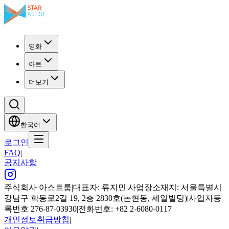
영화
아트
더보기
한국어
로그인
FAQ
|
공지사항
주식회사 아스트룸
|
대표자: 류지민
|
사업장소재지: 서울특별시
강남구 학동로2길 19, 2층 2830호(논현동, 세일빌딩)
|
사업자등
록번호 276-87-03930
|
전화번호: +82 2-6080-0117
개인정보취급방침
|