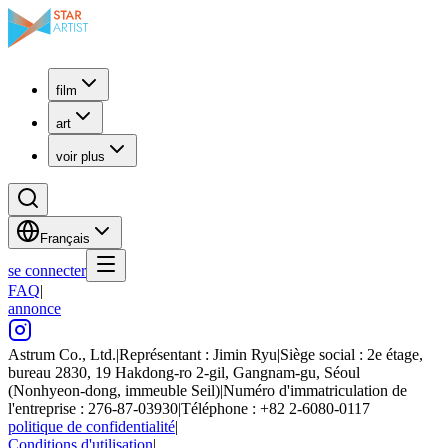
film
art
voir plus
Français
se connecter
FAQ
|
annonce
Astrum Co., Ltd.
|
Représentant : Jimin Ryu
|
Siège social : 2e étage,
bureau 2830, 19 Hakdong-ro 2-gil, Gangnam-gu, Séoul
(Nonhyeon-dong, immeuble Seil)
|
Numéro d'immatriculation de
l'entreprise : 276-87-03930
|
Téléphone : +82 2-6080-0117
politique de confidentialité
|
Conditions d'utilisation
|