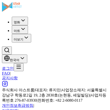
영화
아트
더보기
한국어
로그인
FAQ
|
공지사항
주식회사 아스트룸
|
대표자: 류지민
|
사업장소재지: 서울특별시
강남구 학동로2길 19, 2층 2830호(논현동, 세일빌딩)
|
사업자등
록번호 276-87-03930
|
전화번호: +82 2-6080-0117
개인정보취급방침
|