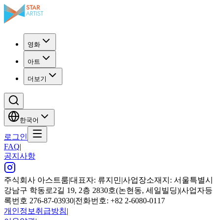
영화
아트
더보기
한국어
로그인
FAQ
|
공지사항
주식회사 아스트룸
|
대표자: 류지민
|
사업장소재지: 서울특별시
강남구 학동로2길 19, 2층 2830호(논현동, 세일빌딩)
|
사업자등
록번호 276-87-03930
|
전화번호: +82 2-6080-0117
개인정보취급방침
|