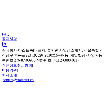
로그인
또는 다음으로 계속
계정이 없으신가요?
회원가입
비회원 주문 조회
FAQ
|
공지사항
주식회사 아스트룸
|
대표자: 류지민
|
사업장소재지: 서울특별시
강남구 학동로2길 19, 2층 2830호(논현동, 세일빌딩)
|
사업자등
록번호 276-87-03930
|
전화번호: +82 2-6080-0117
개인정보취급방침
|
이용약관
|
회사소개
|
contact@starartist.co