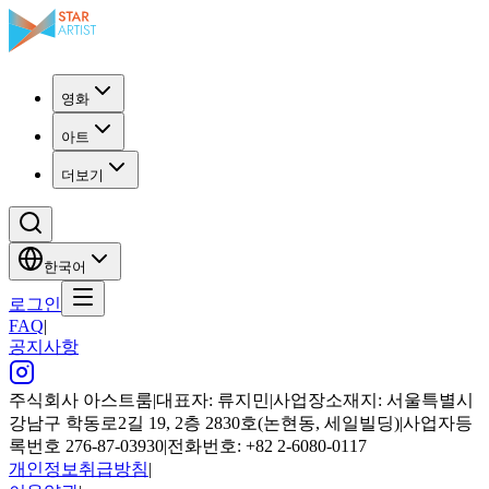
영화
아트
더보기
한국어
로그인
FAQ
|
공지사항
주식회사 아스트룸
|
대표자: 류지민
|
사업장소재지: 서울특별시
강남구 학동로2길 19, 2층 2830호(논현동, 세일빌딩)
|
사업자등
록번호 276-87-03930
|
전화번호: +82 2-6080-0117
개인정보취급방침
|