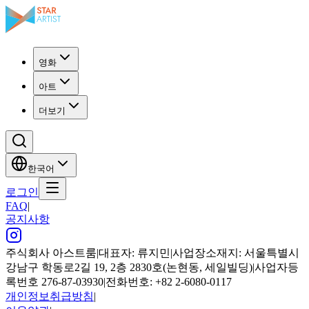
영화
아트
더보기
한국어
로그인
FAQ
|
공지사항
주식회사 아스트룸
|
대표자: 류지민
|
사업장소재지: 서울특별시
강남구 학동로2길 19, 2층 2830호(논현동, 세일빌딩)
|
사업자등
록번호 276-87-03930
|
전화번호: +82 2-6080-0117
개인정보취급방침
|