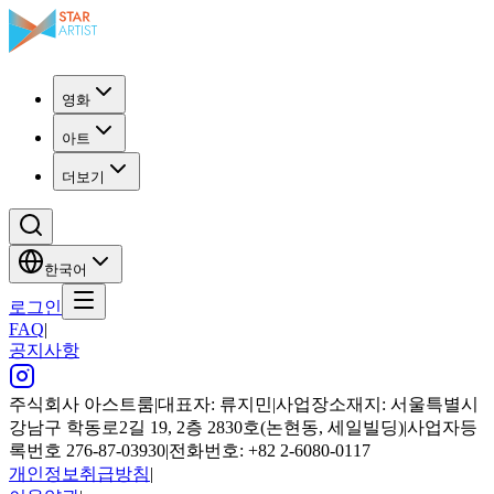
영화
아트
더보기
한국어
로그인
FAQ
|
공지사항
주식회사 아스트룸
|
대표자: 류지민
|
사업장소재지: 서울특별시
강남구 학동로2길 19, 2층 2830호(논현동, 세일빌딩)
|
사업자등
록번호 276-87-03930
|
전화번호: +82 2-6080-0117
개인정보취급방침
|