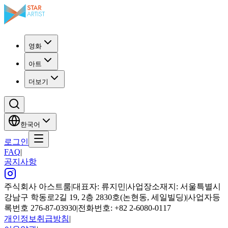
영화
아트
더보기
한국어
로그인
FAQ
|
공지사항
주식회사 아스트룸
|
대표자: 류지민
|
사업장소재지: 서울특별시
강남구 학동로2길 19, 2층 2830호(논현동, 세일빌딩)
|
사업자등
록번호 276-87-03930
|
전화번호: +82 2-6080-0117
개인정보취급방침
|