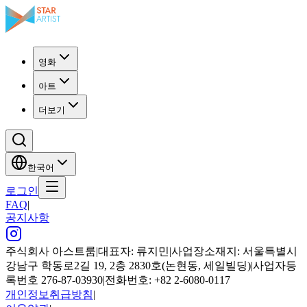
영화
아트
더보기
한국어
로그인
FAQ
|
공지사항
주식회사 아스트룸
|
대표자: 류지민
|
사업장소재지: 서울특별시
강남구 학동로2길 19, 2층 2830호(논현동, 세일빌딩)
|
사업자등
록번호 276-87-03930
|
전화번호: +82 2-6080-0117
개인정보취급방침
|