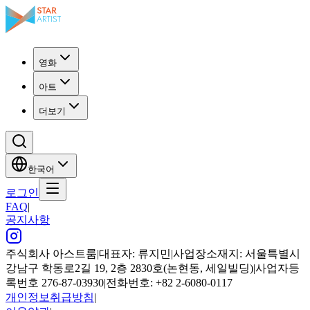
영화
아트
더보기
한국어
로그인
FAQ
|
공지사항
주식회사 아스트룸
|
대표자: 류지민
|
사업장소재지: 서울특별시
강남구 학동로2길 19, 2층 2830호(논현동, 세일빌딩)
|
사업자등
록번호 276-87-03930
|
전화번호: +82 2-6080-0117
개인정보취급방침
|