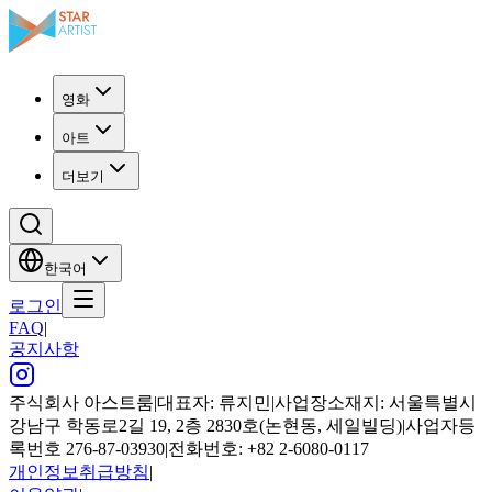
영화
아트
더보기
한국어
로그인
FAQ
|
공지사항
주식회사 아스트룸
|
대표자: 류지민
|
사업장소재지: 서울특별시
강남구 학동로2길 19, 2층 2830호(논현동, 세일빌딩)
|
사업자등
록번호 276-87-03930
|
전화번호: +82 2-6080-0117
개인정보취급방침
|