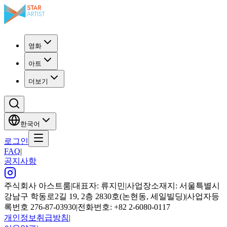
영화
아트
더보기
한국어
로그인
FAQ
|
공지사항
주식회사 아스트룸
|
대표자: 류지민
|
사업장소재지: 서울특별시
강남구 학동로2길 19, 2층 2830호(논현동, 세일빌딩)
|
사업자등
록번호 276-87-03930
|
전화번호: +82 2-6080-0117
개인정보취급방침
|