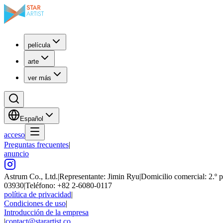
película
arte
ver más
Español
acceso
Preguntas frecuentes
|
anuncio
Astrum Co., Ltd.
|
Representante: Jimin Ryu
|
Domicilio comercial: 2.º 
03930
|
Teléfono: +82 2-6080-0117
política de privacidad
|
Condiciones de uso
|
Introducción de la empresa
|
contact@starartist.co