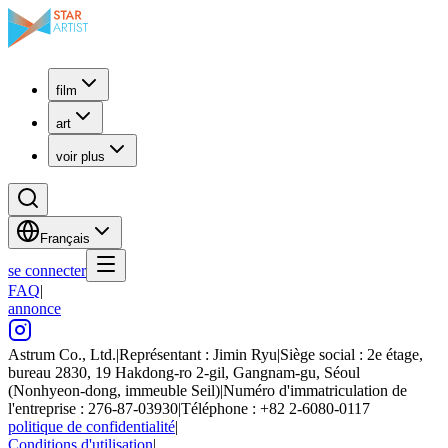
film
art
voir plus
Français
se connecter
FAQ
|
annonce
Astrum Co., Ltd.
|
Représentant : Jimin Ryu
|
Siège social : 2e étage,
bureau 2830, 19 Hakdong-ro 2-gil, Gangnam-gu, Séoul
(Nonhyeon-dong, immeuble Seil)
|
Numéro d'immatriculation de
l'entreprise : 276-87-03930
|
Téléphone : +82 2-6080-0117
politique de confidentialité
|
Conditions d'utilisation
|