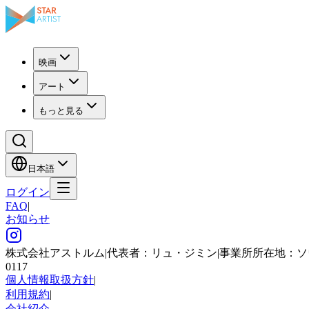
映画
アート
もっと見る
日本語
ログイン
FAQ
|
お知らせ
株式会社アストルム
|
代表者：リュ・ジミン
|
事業所所在地：ソ
0117
個人情報取扱方針
|
利用規約
|
会社紹介