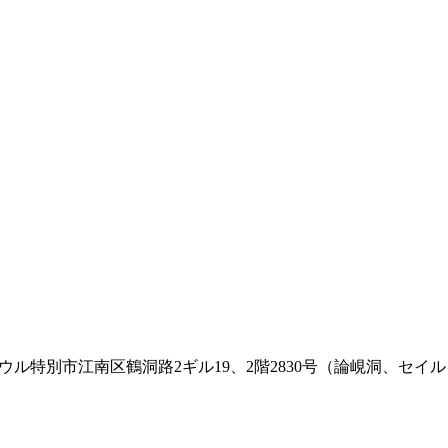
ウル特別市江南区鶴洞路2ギル19、2階2830号（論峴洞、セイ