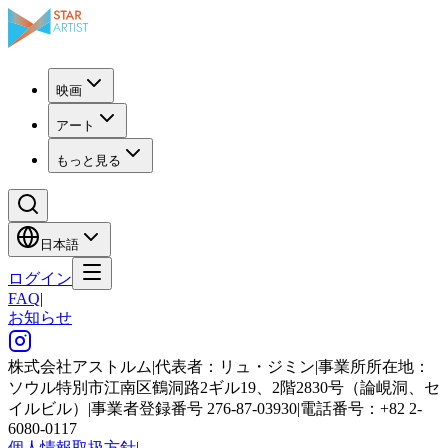
映画
アート
もっと見る
日本語
ログイン
FAQ
|
お知らせ
株式会社アストルム
|
代表者：リュ・ジミン
|
事業所所在地：
ソウル特別市江南区鶴洞路2ギル19、2階2830号（論峴洞、セ
イルビル）
|
事業者登録番号 276-87-03930
|
電話番号：+82 2-
6080-0117
個人情報取扱方針
|