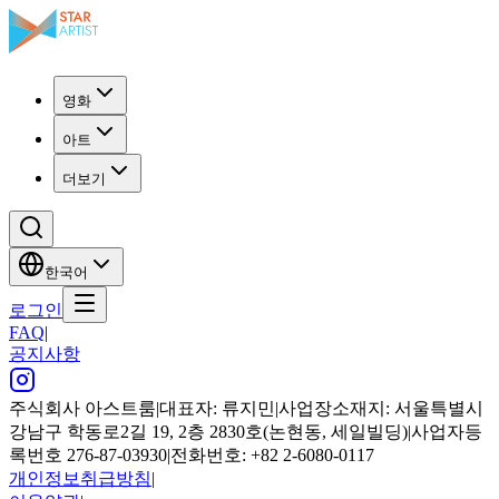
영화
아트
더보기
한국어
로그인
FAQ
|
공지사항
주식회사 아스트룸
|
대표자: 류지민
|
사업장소재지: 서울특별시
강남구 학동로2길 19, 2층 2830호(논현동, 세일빌딩)
|
사업자등
록번호 276-87-03930
|
전화번호: +82 2-6080-0117
개인정보취급방침
|