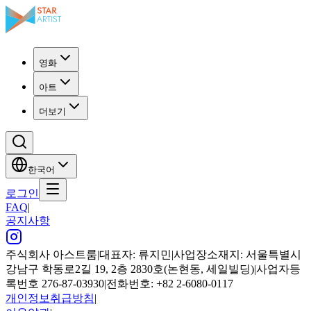
영화
아트
더보기
한국어
로그인
FAQ
|
공지사항
주식회사 아스트룸
|
대표자: 류지민
|
사업장소재지: 서울특별시
강남구 학동로2길 19, 2층 2830호(논현동, 세일빌딩)
|
사업자등
록번호 276-87-03930
|
전화번호: +82 2-6080-0117
개인정보취급방침
|