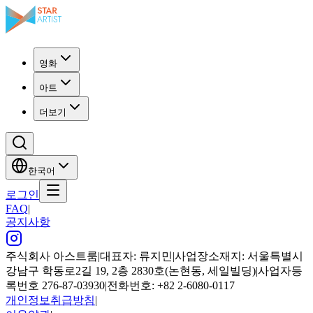
영화
아트
더보기
한국어
로그인
FAQ
|
공지사항
주식회사 아스트룸
|
대표자: 류지민
|
사업장소재지: 서울특별시
강남구 학동로2길 19, 2층 2830호(논현동, 세일빌딩)
|
사업자등
록번호 276-87-03930
|
전화번호: +82 2-6080-0117
개인정보취급방침
|