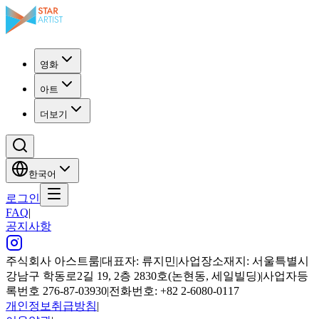
영화
아트
더보기
한국어
로그인
FAQ
|
공지사항
주식회사 아스트룸
|
대표자: 류지민
|
사업장소재지: 서울특별시
강남구 학동로2길 19, 2층 2830호(논현동, 세일빌딩)
|
사업자등
록번호 276-87-03930
|
전화번호: +82 2-6080-0117
개인정보취급방침
|