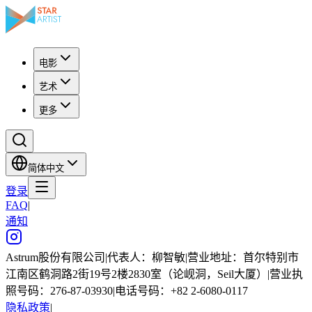
电影
艺术
更多
简体中文
登录
FAQ
|
通知
Astrum股份有限公司
|
代表人：柳智敏
|
营业地址：首尔特别市
江南区鹤洞路2街19号2楼2830室（论岘洞，Seil大厦）
|
营业执
照号码：276-87-03930
|
电话号码：+82 2-6080-0117
隐私政策
|