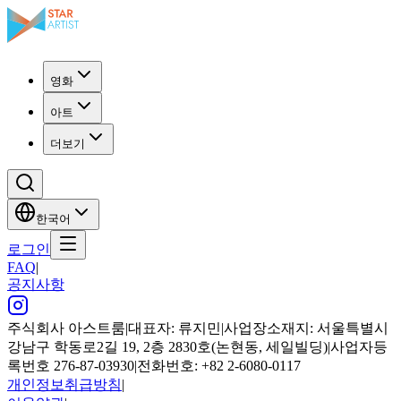
영화
아트
더보기
한국어
로그인
FAQ
|
공지사항
주식회사 아스트룸
|
대표자: 류지민
|
사업장소재지: 서울특별시
강남구 학동로2길 19, 2층 2830호(논현동, 세일빌딩)
|
사업자등
록번호 276-87-03930
|
전화번호: +82 2-6080-0117
개인정보취급방침
|