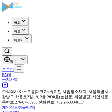
영화
아트
더보기
한국어
로그인
FAQ
|
공지사항
주식회사 아스트룸
|
대표자: 류지민
|
사업장소재지: 서울특별시
강남구 학동로2길 19, 2층 2830호(논현동, 세일빌딩)
|
사업자등
록번호 276-87-03930
|
전화번호: +82 2-6080-0117
개인정보취급방침
|